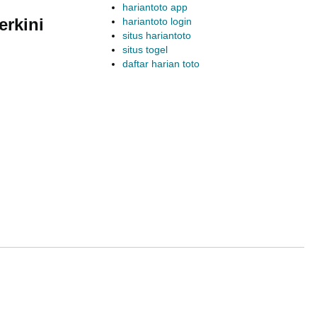
hariantoto app
erkini
hariantoto login
situs hariantoto
situs togel
daftar harian toto