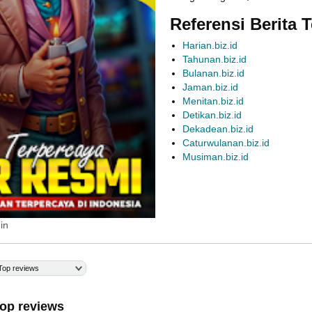
Referensi Berita T
Harian.biz.id
Tahunan.biz.id
Bulanan.biz.id
Jaman.biz.id
Menitan.biz.id
Detikan.biz.id
Dekadean.biz.id
Caturwulanan.biz.id
Musiman.biz.id
in
Top reviews
op reviews