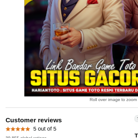
Roll over image to zoom 
Customer reviews
5 out of 5
T