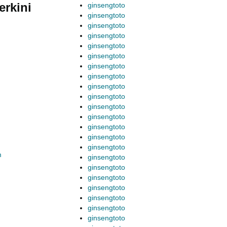
erkini
ginsengtoto
ginsengtoto
ginsengtoto
ginsengtoto
ginsengtoto
ginsengtoto
ginsengtoto
ginsengtoto
ginsengtoto
ginsengtoto
ginsengtoto
ginsengtoto
ginsengtoto
ginsengtoto
ginsengtoto
m
ginsengtoto
ginsengtoto
ginsengtoto
ginsengtoto
ginsengtoto
ginsengtoto
ginsengtoto