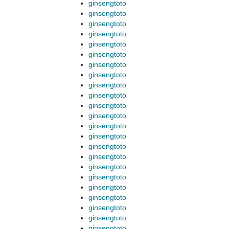
ginsengtoto
ginsengtoto
ginsengtoto
ginsengtoto
ginsengtoto
ginsengtoto
ginsengtoto
ginsengtoto
ginsengtoto
ginsengtoto
ginsengtoto
ginsengtoto
ginsengtoto
ginsengtoto
ginsengtoto
ginsengtoto
ginsengtoto
ginsengtoto
ginsengtoto
ginsengtoto
ginsengtoto
ginsengtoto
ginsengtoto