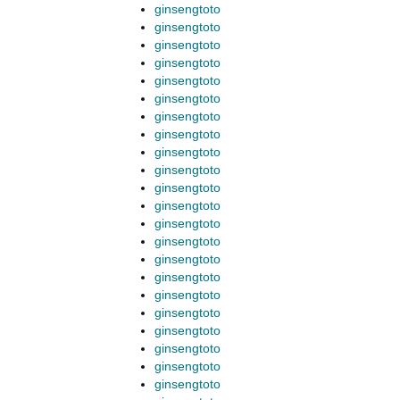
ginsengtoto
ginsengtoto
ginsengtoto
ginsengtoto
ginsengtoto
ginsengtoto
ginsengtoto
ginsengtoto
ginsengtoto
ginsengtoto
ginsengtoto
ginsengtoto
ginsengtoto
ginsengtoto
ginsengtoto
ginsengtoto
ginsengtoto
ginsengtoto
ginsengtoto
ginsengtoto
ginsengtoto
ginsengtoto