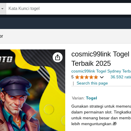
or
cosmic99link Toge
Terbaik 2025
cosmic99link Togel Sydney Terb
5
36.592 rat
|
Search this page
Varian:
Togel
Gunakan strategi untuk memen
dalam permainan slot. Tingkatk
untuk menang besar dan memb
lebih menguntungkan.🎁