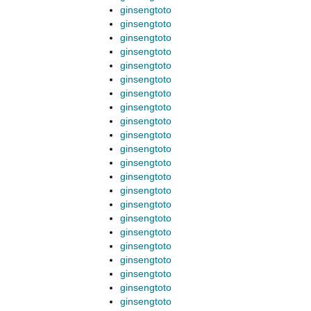
ginsengtoto
ginsengtoto
ginsengtoto
ginsengtoto
ginsengtoto
ginsengtoto
ginsengtoto
ginsengtoto
ginsengtoto
ginsengtoto
ginsengtoto
ginsengtoto
ginsengtoto
ginsengtoto
ginsengtoto
ginsengtoto
ginsengtoto
ginsengtoto
ginsengtoto
ginsengtoto
ginsengtoto
ginsengtoto