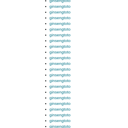
ginsengtoto
ginsengtoto
ginsengtoto
ginsengtoto
ginsengtoto
ginsengtoto
ginsengtoto
ginsengtoto
ginsengtoto
ginsengtoto
ginsengtoto
ginsengtoto
ginsengtoto
ginsengtoto
ginsengtoto
ginsengtoto
ginsengtoto
ginsengtoto
ginsengtoto
ginsengtoto
ginsengtoto
ginsengtoto
ginsengtoto