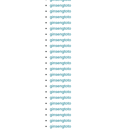
ginsengtoto
ginsengtoto
ginsengtoto
ginsengtoto
ginsengtoto
ginsengtoto
ginsengtoto
ginsengtoto
ginsengtoto
ginsengtoto
ginsengtoto
ginsengtoto
ginsengtoto
ginsengtoto
ginsengtoto
ginsengtoto
ginsengtoto
ginsengtoto
ginsengtoto
ginsengtoto
ginsengtoto
ginsengtoto