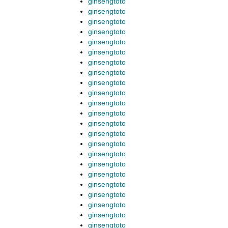
ginsengtoto
ginsengtoto
ginsengtoto
ginsengtoto
ginsengtoto
ginsengtoto
ginsengtoto
ginsengtoto
ginsengtoto
ginsengtoto
ginsengtoto
ginsengtoto
ginsengtoto
ginsengtoto
ginsengtoto
ginsengtoto
ginsengtoto
ginsengtoto
ginsengtoto
ginsengtoto
ginsengtoto
ginsengtoto
ginsengtoto