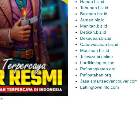
Harian.biz.id
Tahunan.biz.id
Bulanan.biz.id
Jaman.biz.id
Menitan.biz.id
Detikan.biz.id
Dekadean.biz.id
Caturwulanan.biz.id
Musiman.biz.id
Televiziebi.online
Lordfilmlog.online
Pafipangkatan.org
Pafibatahan.org
Jasa.smartseovancouver.co
Lattingtowninfo.com
in