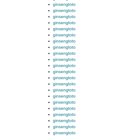
ginsengtoto
ginsengtoto
ginsengtoto
ginsengtoto
ginsengtoto
ginsengtoto
ginsengtoto
ginsengtoto
ginsengtoto
ginsengtoto
ginsengtoto
ginsengtoto
ginsengtoto
ginsengtoto
ginsengtoto
ginsengtoto
ginsengtoto
ginsengtoto
ginsengtoto
ginsengtoto
ginsengtoto
ginsengtoto