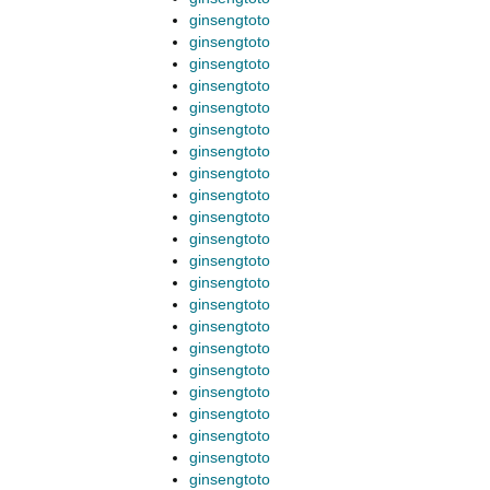
ginsengtoto
ginsengtoto
ginsengtoto
ginsengtoto
ginsengtoto
ginsengtoto
ginsengtoto
ginsengtoto
ginsengtoto
ginsengtoto
ginsengtoto
ginsengtoto
ginsengtoto
ginsengtoto
ginsengtoto
ginsengtoto
ginsengtoto
ginsengtoto
ginsengtoto
ginsengtoto
ginsengtoto
ginsengtoto