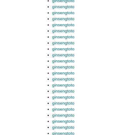
ginsengtoto
ginsengtoto
ginsengtoto
ginsengtoto
ginsengtoto
ginsengtoto
ginsengtoto
ginsengtoto
ginsengtoto
ginsengtoto
ginsengtoto
ginsengtoto
ginsengtoto
ginsengtoto
ginsengtoto
ginsengtoto
ginsengtoto
ginsengtoto
ginsengtoto
ginsengtoto
ginsengtoto
ginsengtoto
ginsengtoto