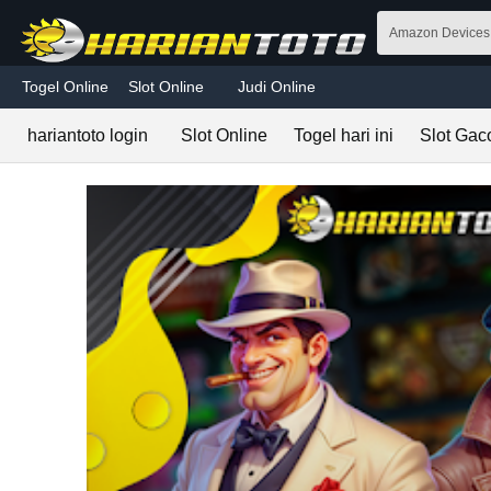
Skip to main content
Amazon Devices
Togel Online
Slot Online
Judi Online
hariantoto login
Slot Online
Togel hari ini
Slot Gac