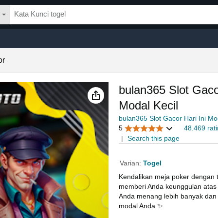
or
bulan365 Slot Gacor
Modal Kecil
bulan365 Slot Gacor Hari Ini Mo
5
48.469 rat
|
Search this page
Varian:
Togel
Kendalikan meja poker dengan t
memberi Anda keunggulan atas
Anda menang lebih banyak dan
modal Anda.✨