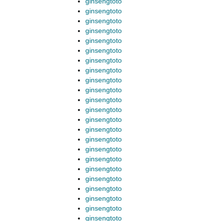
ginsengtoto
ginsengtoto
ginsengtoto
ginsengtoto
ginsengtoto
ginsengtoto
ginsengtoto
ginsengtoto
ginsengtoto
ginsengtoto
ginsengtoto
ginsengtoto
ginsengtoto
ginsengtoto
ginsengtoto
ginsengtoto
ginsengtoto
ginsengtoto
ginsengtoto
ginsengtoto
ginsengtoto
ginsengtoto
ginsengtoto