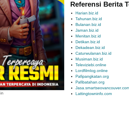
Referensi Berita T
Harian.biz.id
Tahunan.biz.id
Bulanan.biz.id
Jaman.biz.id
Menitan.biz.id
Detikan.biz.id
Dekadean.biz.id
Caturwulanan.biz.id
Musiman.biz.id
Televiziebi.online
Lordfilmlog.online
Pafipangkatan.org
Pafibatahan.org
Jasa.smartseovancouver.co
in
Lattingtowninfo.com