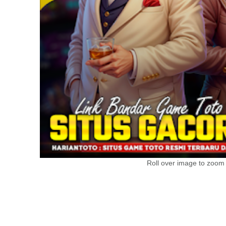
Roll over image to zoom 