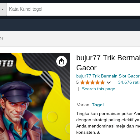
or
bujur77 Trik Bermai
Gacor
bujur77 Trik Bermain Slot Gacor
5
34.676 rat
|
Search this page
Varian:
Togel
Tingkatkan permainan poker An
dengan strategi paling efektif
Anda mendominasi meja dan m
konsisten.🧘