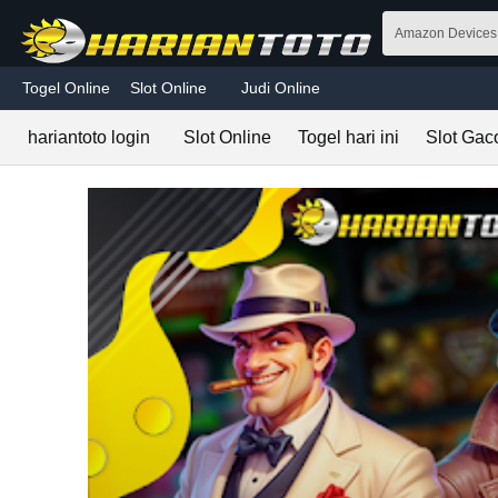
Skip to main content
Amazon Devices
Togel Online
Slot Online
Judi Online
hariantoto login
Slot Online
Togel hari ini
Slot Gac