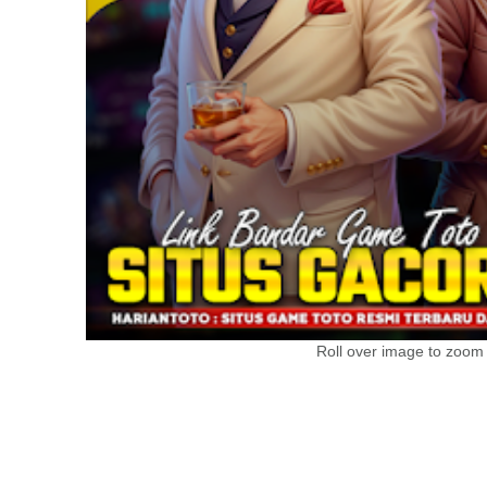
Roll over image to zoom 