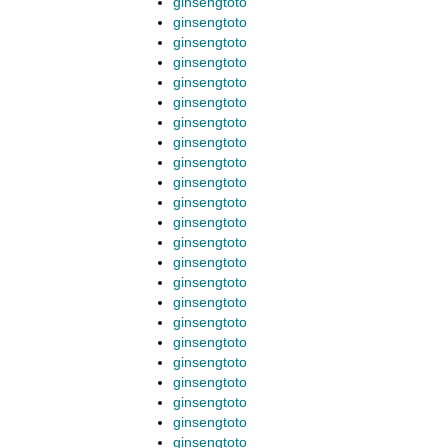
ginsengtoto
ginsengtoto
ginsengtoto
ginsengtoto
ginsengtoto
ginsengtoto
ginsengtoto
ginsengtoto
ginsengtoto
ginsengtoto
ginsengtoto
ginsengtoto
ginsengtoto
ginsengtoto
ginsengtoto
ginsengtoto
ginsengtoto
ginsengtoto
ginsengtoto
ginsengtoto
ginsengtoto
ginsengtoto
ginsengtoto