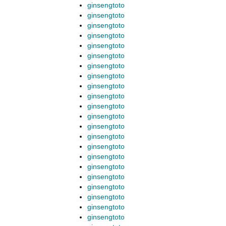
ginsengtoto
ginsengtoto
ginsengtoto
ginsengtoto
ginsengtoto
ginsengtoto
ginsengtoto
ginsengtoto
ginsengtoto
ginsengtoto
ginsengtoto
ginsengtoto
ginsengtoto
ginsengtoto
ginsengtoto
ginsengtoto
ginsengtoto
ginsengtoto
ginsengtoto
ginsengtoto
ginsengtoto
ginsengtoto