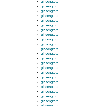
ginsengtoto
ginsengtoto
ginsengtoto
ginsengtoto
ginsengtoto
ginsengtoto
ginsengtoto
ginsengtoto
ginsengtoto
ginsengtoto
ginsengtoto
ginsengtoto
ginsengtoto
ginsengtoto
ginsengtoto
ginsengtoto
ginsengtoto
ginsengtoto
ginsengtoto
ginsengtoto
ginsengtoto
ginsengtoto
ginsengtoto