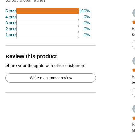
35.369 global ratings
5 star
100%
4 star
0%
3 star
0%
R
2 star
0%
K
1 star
0%
Review this product
Share your thoughts with other customers
R
Write a customer review
b
R
M