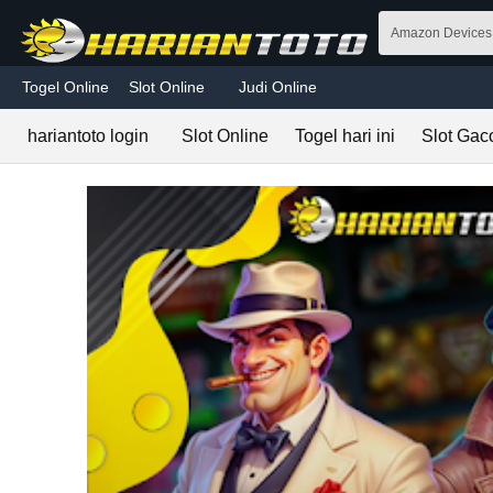
Skip to main content
Amazon Devices
Togel Online
Slot Online
Judi Online
hariantoto login
Slot Online
Togel hari ini
Slot Gac