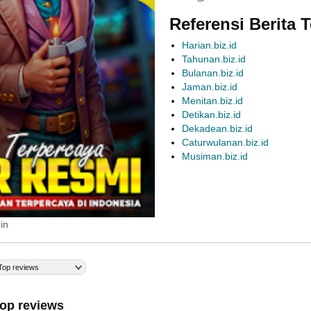
Referensi Berita T
Harian.biz.id
Tahunan.biz.id
Bulanan.biz.id
Jaman.biz.id
Menitan.biz.id
Detikan.biz.id
Dekadean.biz.id
Caturwulanan.biz.id
Musiman.biz.id
in
Top reviews
op reviews