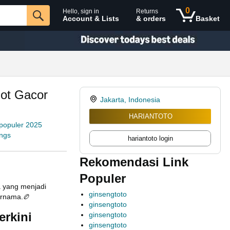
0
Hello, sign in
Returns
Account & Lists
& orders
Basket
lot Gacor
Jakarta, Indonesia
HARIANTOTO
populer 2025
ings
hariantoto login
Rekomendasi Link
Populer
a yang menjadi
ginsengtoto
ernama.🏉
ginsengtoto
erkini
ginsengtoto
ginsengtoto