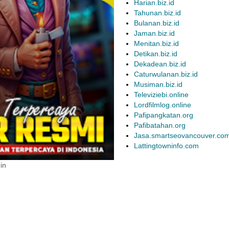
Harian.biz.id
Tahunan.biz.id
Bulanan.biz.id
Jaman.biz.id
Menitan.biz.id
Detikan.biz.id
Dekadean.biz.id
Caturwulanan.biz.id
Musiman.biz.id
Televiziebi.online
Lordfilmlog.online
Pafipangkatan.org
Pafibatahan.org
Jasa.smartseovancouver.co
Lattingtowninfo.com
in