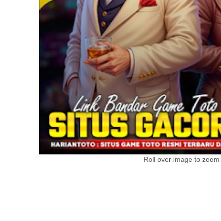
Roll over image to zoom 