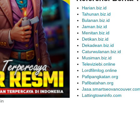
Harian.biz.id
Tahunan.biz.id
Bulanan.biz.id
Jaman.biz.id
Menitan.biz.id
Detikan.biz.id
Dekadean.biz.id
Caturwulanan.biz.id
Musiman.biz.id
Televiziebi.online
Lordfilmlog.online
Pafipangkatan.org
Pafibatahan.org
Jasa.smartseovancouver.co
Lattingtowninfo.com
in