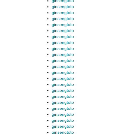
ginsengtoto
ginsengtoto
ginsengtoto
ginsengtoto
ginsengtoto
ginsengtoto
ginsengtoto
ginsengtoto
ginsengtoto
ginsengtoto
ginsengtoto
ginsengtoto
ginsengtoto
ginsengtoto
ginsengtoto
ginsengtoto
ginsengtoto
ginsengtoto
ginsengtoto
ginsengtoto
ginsengtoto
ginsengtoto
ginsengtoto