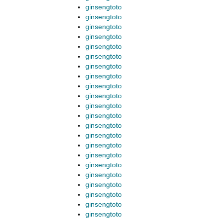
ginsengtoto
ginsengtoto
ginsengtoto
ginsengtoto
ginsengtoto
ginsengtoto
ginsengtoto
ginsengtoto
ginsengtoto
ginsengtoto
ginsengtoto
ginsengtoto
ginsengtoto
ginsengtoto
ginsengtoto
ginsengtoto
ginsengtoto
ginsengtoto
ginsengtoto
ginsengtoto
ginsengtoto
ginsengtoto