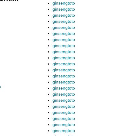
ginsengtoto
ginsengtoto
ginsengtoto
ginsengtoto
ginsengtoto
ginsengtoto
ginsengtoto
ginsengtoto
ginsengtoto
ginsengtoto
ginsengtoto
ginsengtoto
ginsengtoto
ginsengtoto
m
ginsengtoto
ginsengtoto
ginsengtoto
ginsengtoto
ginsengtoto
ginsengtoto
ginsengtoto
ginsengtoto