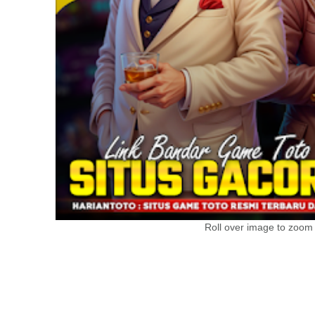
Roll over image to zoom 