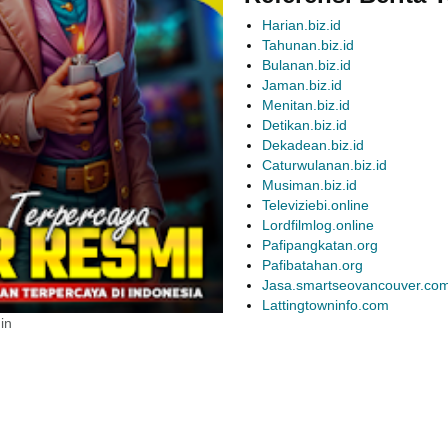
Harian.biz.id
Tahunan.biz.id
Bulanan.biz.id
Jaman.biz.id
Menitan.biz.id
Detikan.biz.id
Dekadean.biz.id
Caturwulanan.biz.id
Musiman.biz.id
Televiziebi.online
Lordfilmlog.online
Pafipangkatan.org
Pafibatahan.org
Jasa.smartseovancouver.co
Lattingtowninfo.com
in