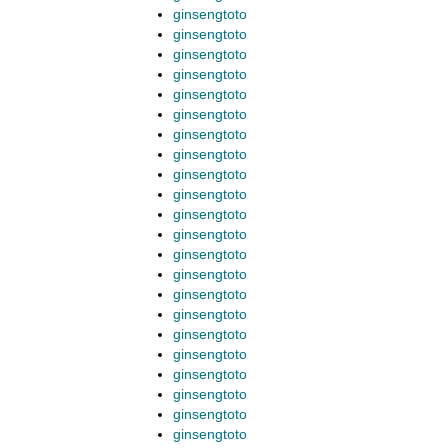
ginsengtoto
ginsengtoto
ginsengtoto
ginsengtoto
ginsengtoto
ginsengtoto
ginsengtoto
ginsengtoto
ginsengtoto
ginsengtoto
ginsengtoto
ginsengtoto
ginsengtoto
ginsengtoto
ginsengtoto
ginsengtoto
ginsengtoto
ginsengtoto
ginsengtoto
ginsengtoto
ginsengtoto
ginsengtoto