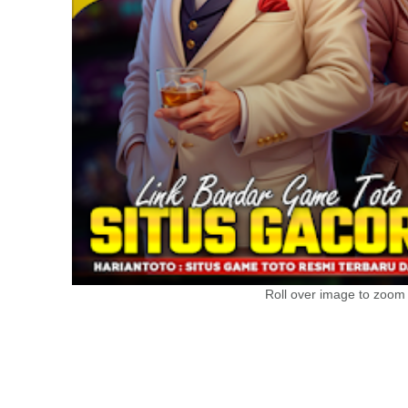
Roll over image to zoom 