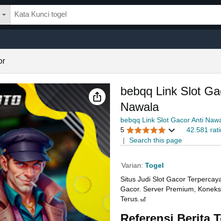
or
bebqq Link Slot Ga
Nawala
bebqq Link Slot Gacor Anti Naw
5
42.581 rat
|
Search this page
Varian:
Togel
Situs Judi Slot Gacor Terpercay
Gacor. Server Premium, Koneksi
Terus.🎢
Referensi Berita T