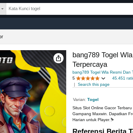
or
bang789 Togel Wl
Terpercaya
bang789 Togel Wla Resmi Dan 
5
45.451 rat
|
Search this page
Varian:
Togel
Situs Slot Online Gacor Terbar
Gampang Maxwin. Dapatkan Fr
Harian untuk Player.⛷️
Referensi Berita T