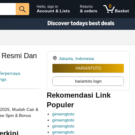
0
Hello, sign in
Returns
Account & Lists
& orders
Basket
a Resmi Dan
Jakarta, Indonesia
HARIANTOTO
Terpercaya
ings
hariantoto login
Rekomendasi Link
Populer
u 2025, Mudah Cair &
ginsengtoto
ee Spin & Bonus
ginsengtoto
ginsengtoto
erkini
ginsengtoto