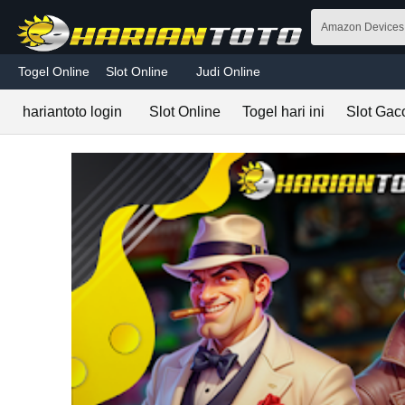
Skip to main content
Amazon Devices
Togel Online
Slot Online
Judi Online
hariantoto login
Slot Online
Togel hari ini
Slot Gac