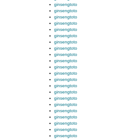
ginsengtoto
ginsengtoto
ginsengtoto
ginsengtoto
ginsengtoto
ginsengtoto
ginsengtoto
ginsengtoto
ginsengtoto
ginsengtoto
ginsengtoto
ginsengtoto
ginsengtoto
ginsengtoto
ginsengtoto
ginsengtoto
ginsengtoto
ginsengtoto
ginsengtoto
ginsengtoto
ginsengtoto
ginsengtoto