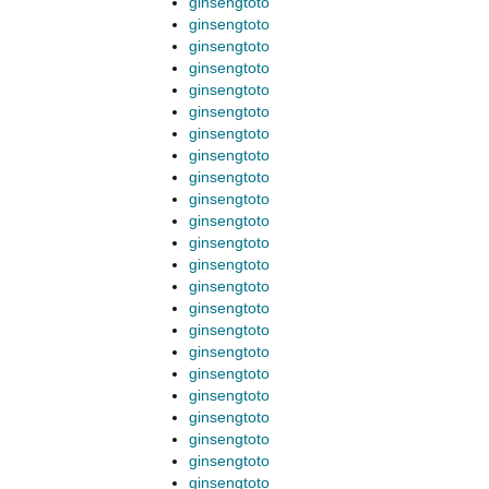
ginsengtoto
ginsengtoto
ginsengtoto
ginsengtoto
ginsengtoto
ginsengtoto
ginsengtoto
ginsengtoto
ginsengtoto
ginsengtoto
ginsengtoto
ginsengtoto
ginsengtoto
ginsengtoto
ginsengtoto
ginsengtoto
ginsengtoto
ginsengtoto
ginsengtoto
ginsengtoto
ginsengtoto
ginsengtoto
ginsengtoto