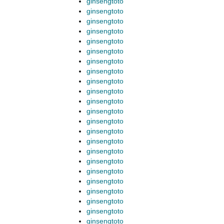
ginsengtoto
ginsengtoto
ginsengtoto
ginsengtoto
ginsengtoto
ginsengtoto
ginsengtoto
ginsengtoto
ginsengtoto
ginsengtoto
ginsengtoto
ginsengtoto
ginsengtoto
ginsengtoto
ginsengtoto
ginsengtoto
ginsengtoto
ginsengtoto
ginsengtoto
ginsengtoto
ginsengtoto
ginsengtoto
ginsengtoto