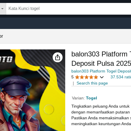
or
balon303 Platform 
Deposit Pulsa 202
balon303 Platform Togel Deposi
5
37.534 rat
|
Search this page
Varian:
Togel
Tingkatkan peluang Anda untuk 
dengan memanfaatkan putaran gr
Pastikan Anda memaksimalkan s
meningkatkan keuntungan Anda