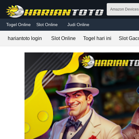
Skip to main content
Amazon Devices
Togel Online
Slot Online
Judi Online
hariantoto login
Slot Online
Togel hari ini
Slot Gac