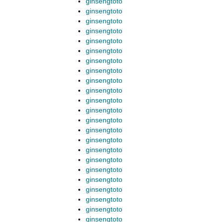
ginsengtoto
ginsengtoto
ginsengtoto
ginsengtoto
ginsengtoto
ginsengtoto
ginsengtoto
ginsengtoto
ginsengtoto
ginsengtoto
ginsengtoto
ginsengtoto
ginsengtoto
ginsengtoto
ginsengtoto
ginsengtoto
ginsengtoto
ginsengtoto
ginsengtoto
ginsengtoto
ginsengtoto
ginsengtoto
ginsengtoto