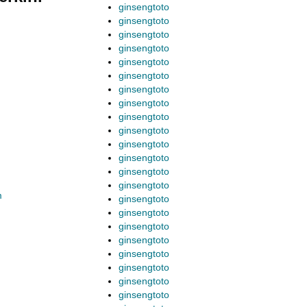
ginsengtoto
ginsengtoto
ginsengtoto
ginsengtoto
ginsengtoto
ginsengtoto
ginsengtoto
ginsengtoto
ginsengtoto
ginsengtoto
ginsengtoto
ginsengtoto
ginsengtoto
ginsengtoto
m
ginsengtoto
ginsengtoto
ginsengtoto
ginsengtoto
ginsengtoto
ginsengtoto
ginsengtoto
ginsengtoto