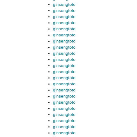
ginsengtoto
ginsengtoto
ginsengtoto
ginsengtoto
ginsengtoto
ginsengtoto
ginsengtoto
ginsengtoto
ginsengtoto
ginsengtoto
ginsengtoto
ginsengtoto
ginsengtoto
ginsengtoto
ginsengtoto
ginsengtoto
ginsengtoto
ginsengtoto
ginsengtoto
ginsengtoto
ginsengtoto
ginsengtoto