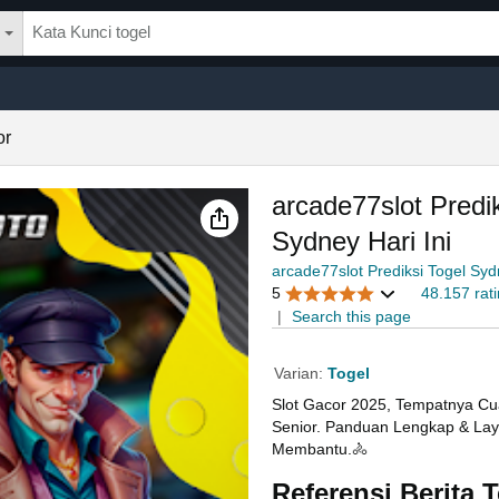
or
arcade77slot Predik
Sydney Hari Ini
arcade77slot Prediksi Togel Sydn
5
48.157 rat
|
Search this page
Varian:
Togel
Slot Gacor 2025, Tempatnya Cu
Senior. Panduan Lengkap & La
Membantu.🚴
Referensi Berita T