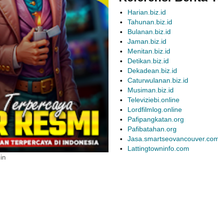
Harian.biz.id
Tahunan.biz.id
Bulanan.biz.id
Jaman.biz.id
Menitan.biz.id
Detikan.biz.id
Dekadean.biz.id
Caturwulanan.biz.id
Musiman.biz.id
Televiziebi.online
Lordfilmlog.online
Pafipangkatan.org
Pafibatahan.org
Jasa.smartseovancouver.co
Lattingtowninfo.com
in