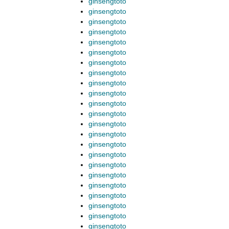
ginsengtoto
ginsengtoto
ginsengtoto
ginsengtoto
ginsengtoto
ginsengtoto
ginsengtoto
ginsengtoto
ginsengtoto
ginsengtoto
ginsengtoto
ginsengtoto
ginsengtoto
ginsengtoto
ginsengtoto
ginsengtoto
ginsengtoto
ginsengtoto
ginsengtoto
ginsengtoto
ginsengtoto
ginsengtoto
ginsengtoto