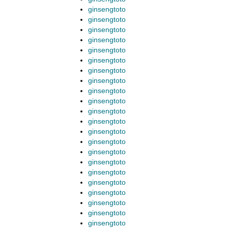
ginsengtoto
ginsengtoto
ginsengtoto
ginsengtoto
ginsengtoto
ginsengtoto
ginsengtoto
ginsengtoto
ginsengtoto
ginsengtoto
ginsengtoto
ginsengtoto
ginsengtoto
ginsengtoto
ginsengtoto
ginsengtoto
ginsengtoto
ginsengtoto
ginsengtoto
ginsengtoto
ginsengtoto
ginsengtoto