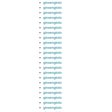
ginsengtoto
ginsengtoto
ginsengtoto
ginsengtoto
ginsengtoto
ginsengtoto
ginsengtoto
ginsengtoto
ginsengtoto
ginsengtoto
ginsengtoto
ginsengtoto
ginsengtoto
ginsengtoto
ginsengtoto
ginsengtoto
ginsengtoto
ginsengtoto
ginsengtoto
ginsengtoto
ginsengtoto
ginsengtoto