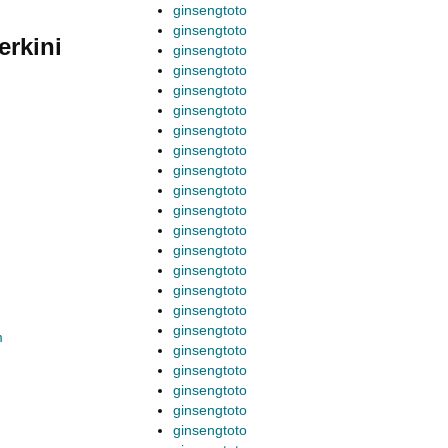
ginsengtoto
ginsengtoto
erkini
ginsengtoto
ginsengtoto
ginsengtoto
ginsengtoto
ginsengtoto
ginsengtoto
ginsengtoto
ginsengtoto
ginsengtoto
ginsengtoto
ginsengtoto
ginsengtoto
ginsengtoto
ginsengtoto
ginsengtoto
m
ginsengtoto
ginsengtoto
ginsengtoto
ginsengtoto
ginsengtoto