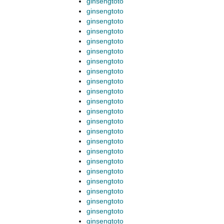
ginsengtoto
ginsengtoto
ginsengtoto
ginsengtoto
ginsengtoto
ginsengtoto
ginsengtoto
ginsengtoto
ginsengtoto
ginsengtoto
ginsengtoto
ginsengtoto
ginsengtoto
ginsengtoto
ginsengtoto
ginsengtoto
ginsengtoto
ginsengtoto
ginsengtoto
ginsengtoto
ginsengtoto
ginsengtoto
ginsengtoto