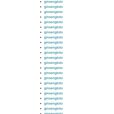
ginsengtoto
ginsengtoto
ginsengtoto
ginsengtoto
ginsengtoto
ginsengtoto
ginsengtoto
ginsengtoto
ginsengtoto
ginsengtoto
ginsengtoto
ginsengtoto
ginsengtoto
ginsengtoto
ginsengtoto
ginsengtoto
ginsengtoto
ginsengtoto
ginsengtoto
ginsengtoto
ginsengtoto
ginsengtoto
ginsengtoto