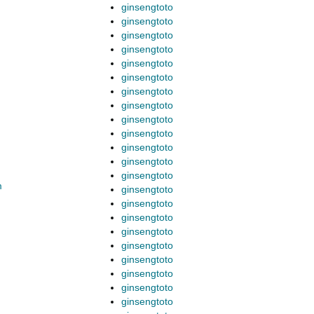
ginsengtoto
ginsengtoto
ginsengtoto
ginsengtoto
ginsengtoto
ginsengtoto
ginsengtoto
ginsengtoto
ginsengtoto
ginsengtoto
ginsengtoto
ginsengtoto
ginsengtoto
m
ginsengtoto
ginsengtoto
ginsengtoto
ginsengtoto
ginsengtoto
ginsengtoto
ginsengtoto
ginsengtoto
ginsengtoto