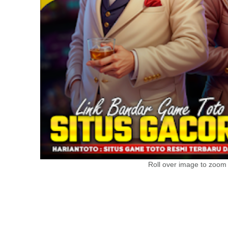
Roll over image to zoom 