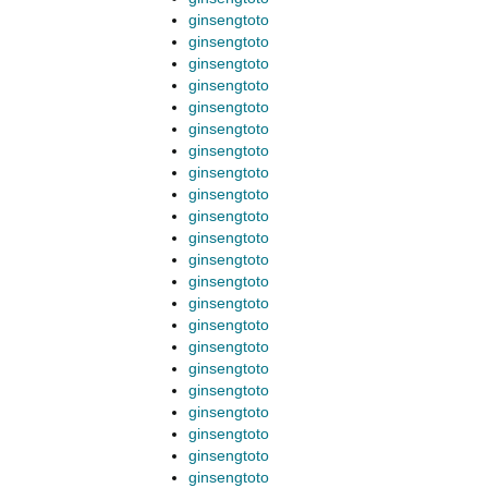
ginsengtoto
ginsengtoto
ginsengtoto
ginsengtoto
ginsengtoto
ginsengtoto
ginsengtoto
ginsengtoto
ginsengtoto
ginsengtoto
ginsengtoto
ginsengtoto
ginsengtoto
ginsengtoto
ginsengtoto
ginsengtoto
ginsengtoto
ginsengtoto
ginsengtoto
ginsengtoto
ginsengtoto
ginsengtoto