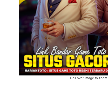
Roll over image to zoom 