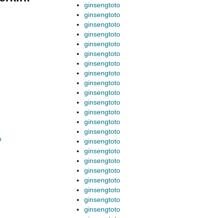
ginsengtoto
ginsengtoto
ginsengtoto
ginsengtoto
ginsengtoto
ginsengtoto
ginsengtoto
ginsengtoto
ginsengtoto
ginsengtoto
ginsengtoto
ginsengtoto
ginsengtoto
ginsengtoto
m
ginsengtoto
ginsengtoto
ginsengtoto
ginsengtoto
ginsengtoto
ginsengtoto
ginsengtoto
ginsengtoto