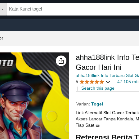
or
ahha188link Info Te
Gacor Hari Ini
ahha188link Info Terbaru Slot Ga
5
47.105 rat
|
Search this page
Varian:
Togel
Link Alternatif Slot Gacor Terba
Akses Lancar Tanpa Kendala, M
Tiap Saat.🎫
Referensi Berita T