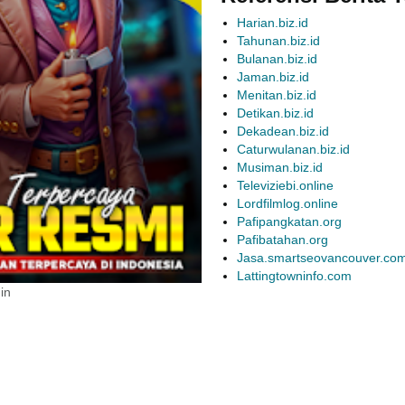
Harian.biz.id
Tahunan.biz.id
Bulanan.biz.id
Jaman.biz.id
Menitan.biz.id
Detikan.biz.id
Dekadean.biz.id
Caturwulanan.biz.id
Musiman.biz.id
Televiziebi.online
Lordfilmlog.online
Pafipangkatan.org
Pafibatahan.org
Jasa.smartseovancouver.co
Lattingtowninfo.com
in