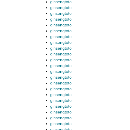
ginsengtoto
ginsengtoto
ginsengtoto
ginsengtoto
ginsengtoto
ginsengtoto
ginsengtoto
ginsengtoto
ginsengtoto
ginsengtoto
ginsengtoto
ginsengtoto
ginsengtoto
ginsengtoto
ginsengtoto
ginsengtoto
ginsengtoto
ginsengtoto
ginsengtoto
ginsengtoto
ginsengtoto
ginsengtoto
ginsengtoto