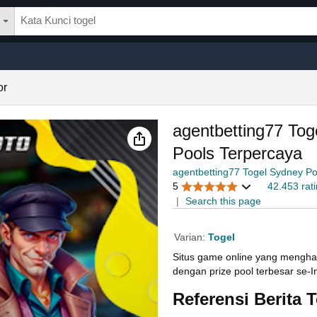
or
agentbetting77 Tog
Pools Terpercaya
agentbetting77 Togel Sydney Po
5
42.453 rat
|
Search this page
Varian:
Togel
Situs game online yang mengha
dengan prize pool terbesar se-In
Referensi Berita T