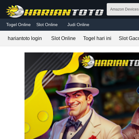
Skip to main content
Amazon Devices
Togel Online
Slot Online
Judi Online
hariantoto login
Slot Online
Togel hari ini
Slot Gac