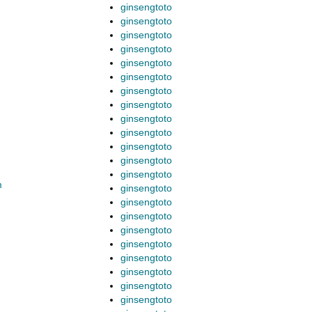
ginsengtoto
ginsengtoto
ginsengtoto
ginsengtoto
ginsengtoto
ginsengtoto
ginsengtoto
ginsengtoto
ginsengtoto
ginsengtoto
ginsengtoto
ginsengtoto
ginsengtoto
m
ginsengtoto
ginsengtoto
ginsengtoto
ginsengtoto
ginsengtoto
ginsengtoto
ginsengtoto
ginsengtoto
ginsengtoto