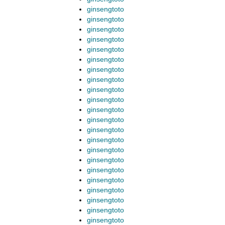
ginsengtoto
ginsengtoto
ginsengtoto
ginsengtoto
ginsengtoto
ginsengtoto
ginsengtoto
ginsengtoto
ginsengtoto
ginsengtoto
ginsengtoto
ginsengtoto
ginsengtoto
ginsengtoto
ginsengtoto
ginsengtoto
ginsengtoto
ginsengtoto
ginsengtoto
ginsengtoto
ginsengtoto
ginsengtoto