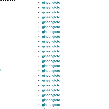
ginsengtoto
ginsengtoto
ginsengtoto
ginsengtoto
ginsengtoto
ginsengtoto
ginsengtoto
ginsengtoto
ginsengtoto
ginsengtoto
ginsengtoto
ginsengtoto
ginsengtoto
ginsengtoto
m
ginsengtoto
ginsengtoto
ginsengtoto
ginsengtoto
ginsengtoto
ginsengtoto
ginsengtoto
ginsengtoto