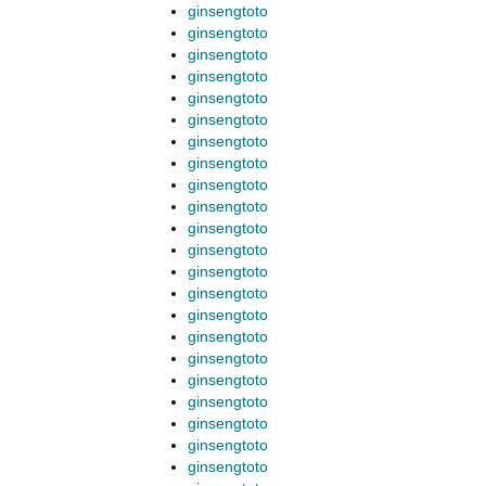
ginsengtoto
ginsengtoto
ginsengtoto
ginsengtoto
ginsengtoto
ginsengtoto
ginsengtoto
ginsengtoto
ginsengtoto
ginsengtoto
ginsengtoto
ginsengtoto
ginsengtoto
ginsengtoto
ginsengtoto
ginsengtoto
ginsengtoto
ginsengtoto
ginsengtoto
ginsengtoto
ginsengtoto
ginsengtoto