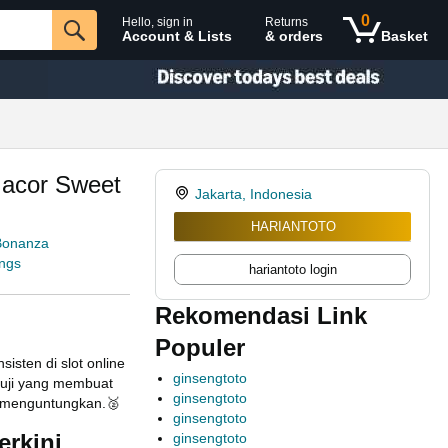
0
Hello, sign in
Returns
Account & Lists
& orders
Basket
Gacor Sweet
Jakarta, Indonesia
HARIANTOTO
Bonanza
ings
hariantoto login
Rekomendasi Link
Populer
isten di slot online
ginsengtoto
ruji yang membuat
ginsengtoto
 menguntungkan.🥈
ginsengtoto
erkini
ginsengtoto