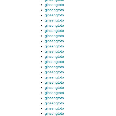
ginsengtoto
ginsengtoto
ginsengtoto
ginsengtoto
ginsengtoto
ginsengtoto
ginsengtoto
ginsengtoto
ginsengtoto
ginsengtoto
ginsengtoto
ginsengtoto
ginsengtoto
ginsengtoto
ginsengtoto
ginsengtoto
ginsengtoto
ginsengtoto
ginsengtoto
ginsengtoto
ginsengtoto
ginsengtoto