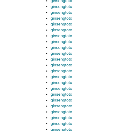
ginsengtoto
ginsengtoto
ginsengtoto
ginsengtoto
ginsengtoto
ginsengtoto
ginsengtoto
ginsengtoto
ginsengtoto
ginsengtoto
ginsengtoto
ginsengtoto
ginsengtoto
ginsengtoto
ginsengtoto
ginsengtoto
ginsengtoto
ginsengtoto
ginsengtoto
ginsengtoto
ginsengtoto
ginsengtoto
ginsengtoto