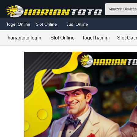
Skip to main content
Amazon Devices
Togel Online
Slot Online
Judi Online
hariantoto login
Slot Online
Togel hari ini
Slot Gac