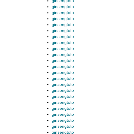
ginsengtoto
ginsengtoto
ginsengtoto
ginsengtoto
ginsengtoto
ginsengtoto
ginsengtoto
ginsengtoto
ginsengtoto
ginsengtoto
ginsengtoto
ginsengtoto
ginsengtoto
ginsengtoto
ginsengtoto
ginsengtoto
ginsengtoto
ginsengtoto
ginsengtoto
ginsengtoto
ginsengtoto
ginsengtoto
ginsengtoto