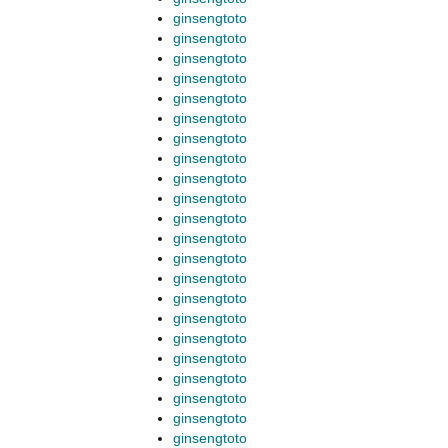
ginsengtoto
ginsengtoto
ginsengtoto
ginsengtoto
ginsengtoto
ginsengtoto
ginsengtoto
ginsengtoto
ginsengtoto
ginsengtoto
ginsengtoto
ginsengtoto
ginsengtoto
ginsengtoto
ginsengtoto
ginsengtoto
ginsengtoto
ginsengtoto
ginsengtoto
ginsengtoto
ginsengtoto
ginsengtoto