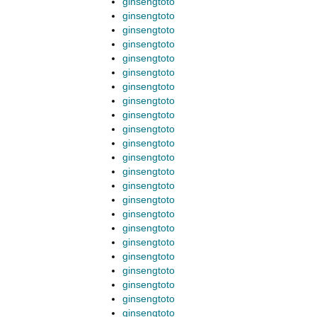
ginsengtoto
ginsengtoto
ginsengtoto
ginsengtoto
ginsengtoto
ginsengtoto
ginsengtoto
ginsengtoto
ginsengtoto
ginsengtoto
ginsengtoto
ginsengtoto
ginsengtoto
ginsengtoto
ginsengtoto
ginsengtoto
ginsengtoto
ginsengtoto
ginsengtoto
ginsengtoto
ginsengtoto
ginsengtoto
ginsengtoto